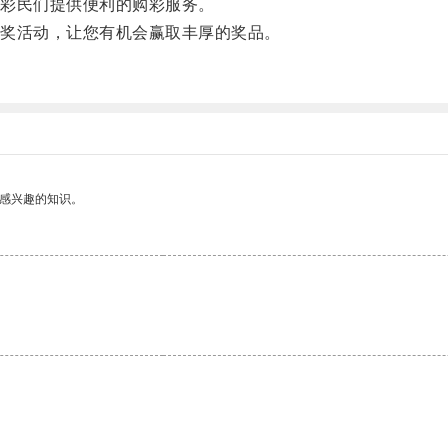
彩民们提供便利的购彩服务。
奖活动，让您有机会赢取丰厚的奖品。
。
己感兴趣的知识。