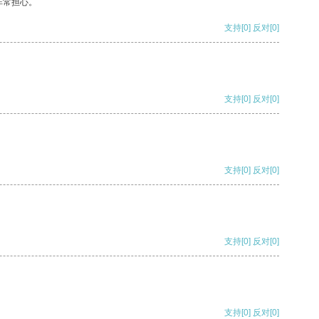
非常担心。
支持
[0]
反对
[0]
支持
[0]
反对
[0]
支持
[0]
反对
[0]
支持
[0]
反对
[0]
支持
[0]
反对
[0]