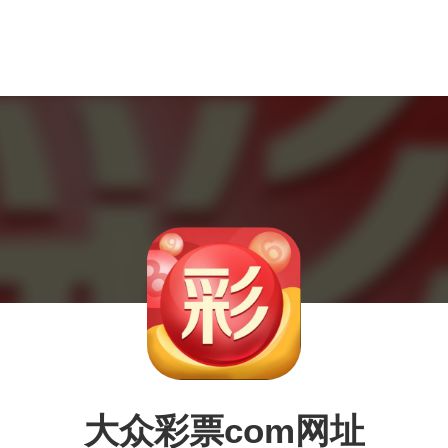
大众彩票com网址