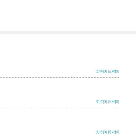
支持
[0]
反对
[0]
支持
[0]
反对
[0]
支持
[0]
反对
[0]