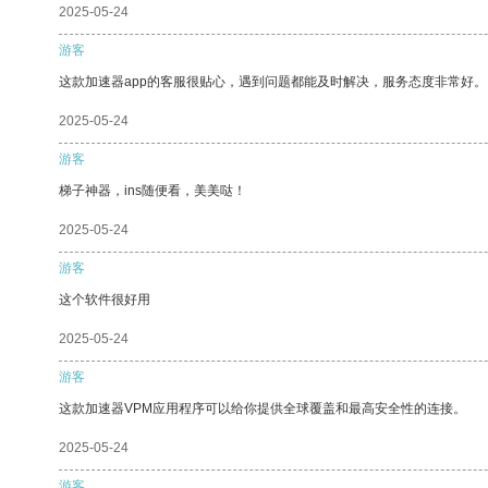
2025-05-24
游客
这款加速器app的客服很贴心，遇到问题都能及时解决，服务态度非常好。
2025-05-24
游客
梯子神器，ins随便看，美美哒！
2025-05-24
游客
这个软件很好用
2025-05-24
游客
这款加速器VPM应用程序可以给你提供全球覆盖和最高安全性的连接。
2025-05-24
游客