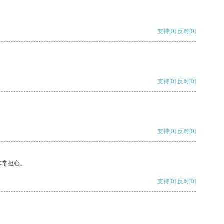
支持
[0]
反对
[0]
支持
[0]
反对
[0]
支持
[0]
反对
[0]
非常担心。
支持
[0]
反对
[0]