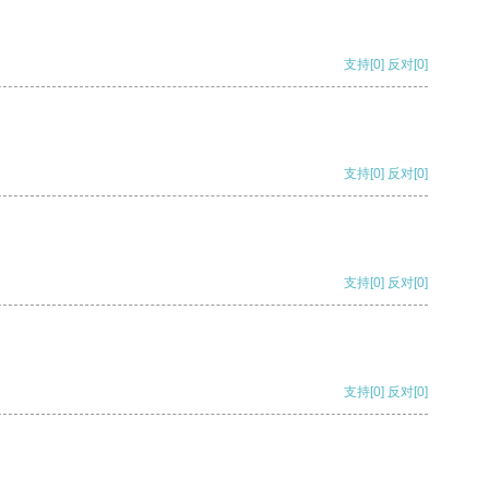
支持
[0]
反对
[0]
支持
[0]
反对
[0]
支持
[0]
反对
[0]
支持
[0]
反对
[0]