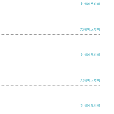
支持
[0]
反对
[0]
支持
[0]
反对
[0]
支持
[0]
反对
[0]
支持
[0]
反对
[0]
支持
[0]
反对
[0]