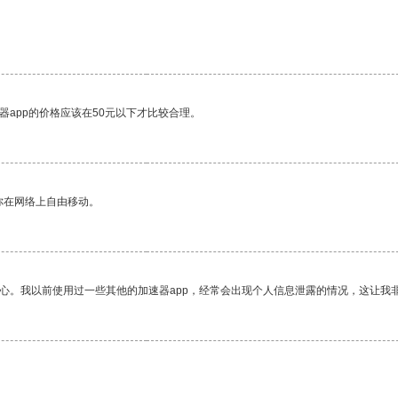
器app的价格应该在50元以下才比较合理。
你在网络上自由移动。
放心。我以前使用过一些其他的加速器app，经常会出现个人信息泄露的情况，这让我