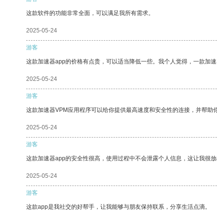
这款软件的功能非常全面，可以满足我所有需求。
2025-05-24
游客
这款加速器app的价格有点贵，可以适当降低一些。我个人觉得，一款加速
2025-05-24
游客
这款加速器VPM应用程序可以给你提供最高速度和安全性的连接，并帮助
2025-05-24
游客
这款加速器app的安全性很高，使用过程中不会泄露个人信息，这让我很
2025-05-24
游客
这款app是我社交的好帮手，让我能够与朋友保持联系，分享生活点滴。